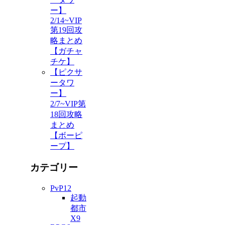
ー】
2/14~VIP
第19回攻
略まとめ
【ガチャ
チケ】
【ピクサ
ータワ
ー】
2/7~VIP第
18回攻略
まとめ
【ボーピ
ープ】
カテゴリー
PvP
12
起動
都市
X
9