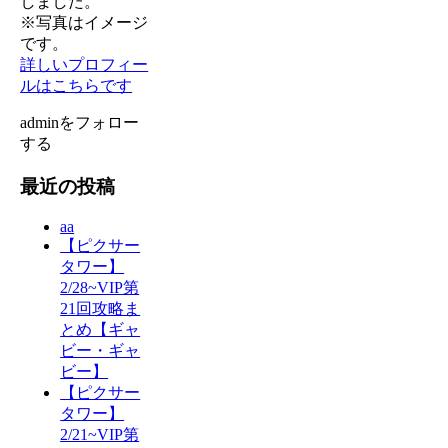
しました。
※写真はイメージ
です。
詳しいプロフィー
ルはこちらです
adminをフォロー
する
最近の投稿
aa
【ピクサー
タワー】
2/28~VIP第
21回攻略ま
とめ【ギャ
ビー・ギャ
ビー】
【ピクサー
タワー】
2/21~VIP第