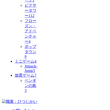
ーク
1
ピクサ
ータワ
ー
112
フロー
ズン・
アドベ
ンチャ
ー
4
ポップ
タウン
9
ミニゲーム
4
Jetpack-
Jump
3
放置ゲーム
7
ペンギ
ンの島
3