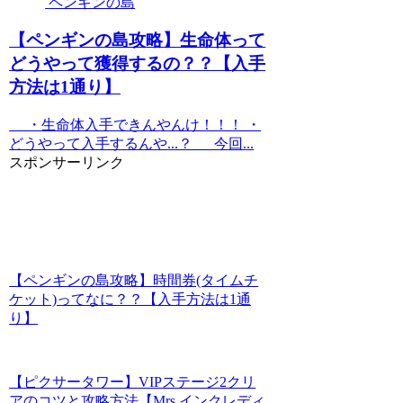
ペンギンの島
【ペンギンの島攻略】生命体って
どうやって獲得するの？？【入手
方法は1通り】
・生命体入手できんやんけ！！！ ・
どうやって入手するんや...？ 今回...
スポンサーリンク
【ペンギンの島攻略】時間券(タイムチ
ケット)ってなに？？【入手方法は1通
り】
【ピクサータワー】VIPステージ2クリ
アのコツと攻略方法【Mrs.インクレディ