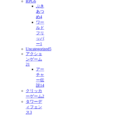
RPG
6
ぶき
あつ
め
4
ワー
ルド
フリ
ッパ
ー
1
Uncategorized
5
アクショ
ンゲーム
21
アー
チャ
ー伝
説
14
クリッカ
ーゲーム
2
タワーデ
ィフェン
ス
3