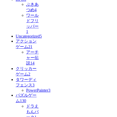
ぶきあ
つめ
4
ワール
ドフリ
ッパー
1
Uncategorized
5
アクション
ゲーム
21
アーチ
ャー伝
説
14
クリッカー
ゲーム
2
タワーディ
フェンス
3
PowerPainter
3
パズルゲー
ム
130
ドラえ
もんパ