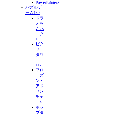
PowerPainter
3
パズルゲ
ーム
130
ドラ
えも
んパ
ーク
1
ピク
サー
タワ
ー
112
フロ
ーズ
ン・
アド
ベン
チャ
ー
4
ポッ
プタ