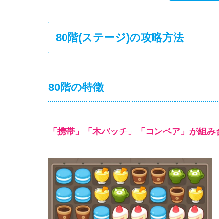
80階(ステージ)の攻略方法
80階の特徴
「携帯」「木バッチ」「コンベア」が組み