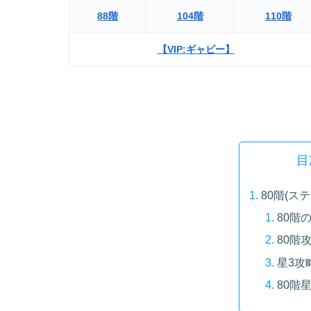
88階
104階
110階
【VIP:ギャビー】
目
80階(ス
80階
80階
星3攻
80階星