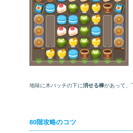
地味に木バッチの下に
消せる棒
があって、
80階攻略のコツ