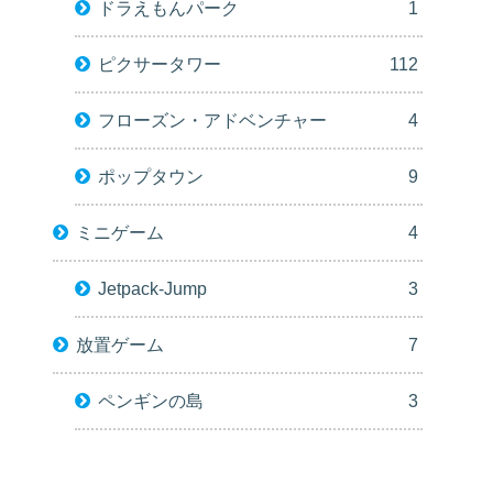
ドラえもんパーク
1
ピクサータワー
112
フローズン・アドベンチャー
4
ポップタウン
9
ミニゲーム
4
Jetpack-Jump
3
放置ゲーム
7
ペンギンの島
3