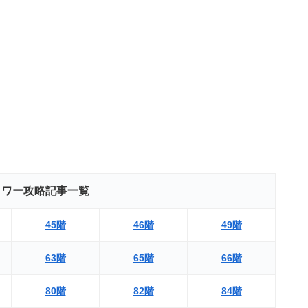
タワー攻略記事一覧
45階
46階
49階
63階
65階
66階
80階
82階
84階