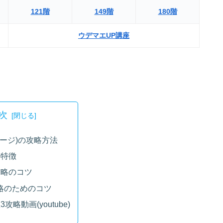
121階
149階
180階
ウデマエUP講座
次
テージ)の攻略方法
の特徴
攻略のコツ
略のためのコツ
3攻略動画(youtube)