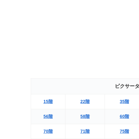
ピクサー
15階
22階
35階
56階
58階
60階
70階
71階
75階