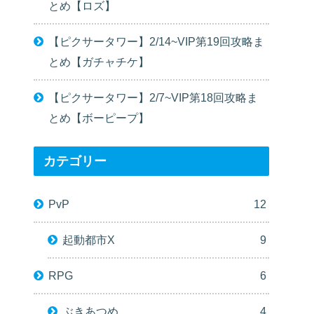
とめ【ロズ】
【ピクサータワー】2/14~VIP第19回攻略ま
とめ【ガチャチケ】
【ピクサータワー】2/7~VIP第18回攻略ま
とめ【ボーピープ】
カテゴリー
PvP
12
起動都市X
9
RPG
6
ぶきあつめ
4