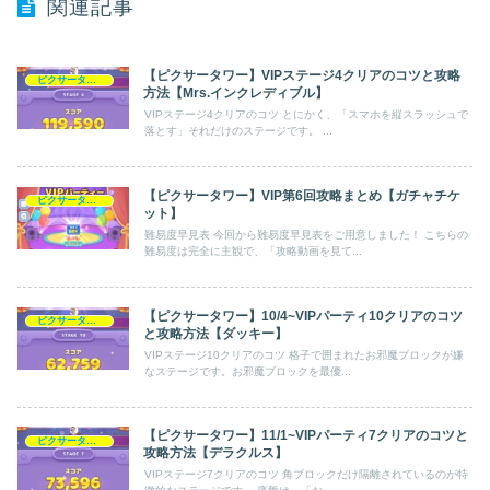
関連記事
【ピクサータワー】VIPステージ4クリアのコツと攻略
ピクサータワー
方法【Mrs.インクレディブル】
VIPステージ4クリアのコツ とにかく、「スマホを縦スラッシュで
落とす」それだけのステージです。 ...
【ピクサータワー】VIP第6回攻略まとめ【ガチャチケ
ピクサータワー
ット】
難易度早見表 今回から難易度早見表をご用意しました！ こちらの
難易度は完全に主観で、「攻略動画を見て...
【ピクサータワー】10/4~VIPパーティ10クリアのコツ
ピクサータワー
と攻略方法【ダッキー】
VIPステージ10クリアのコツ 格子で囲まれたお邪魔ブロックが嫌
なステージです。お邪魔ブロックを最優...
【ピクサータワー】11/1~VIPパーティ7クリアのコツと
ピクサータワー
攻略方法【デラクルス】
VIPステージ7クリアのコツ 角ブロックだけ隔離されているのが特