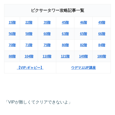
ピクサータワー攻略記事一覧
15階
22階
35階
45階
46階
49階
56階
58階
60階
63階
65階
66階
70階
71階
75階
80階
82階
84階
88階
104階
110階
121階
149階
180階
【VIP:ギャビー】
ウデマエUP講座
「VIPが難しくてクリアできないよ」