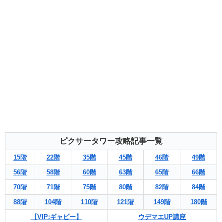
ピクサータワー攻略記事一覧
15階
22階
35階
45階
46階
49階
56階
58階
60階
63階
65階
66階
70階
71階
75階
80階
82階
84階
88階
104階
110階
121階
149階
180階
【VIP:ギャビー】
ウデマエUP講座