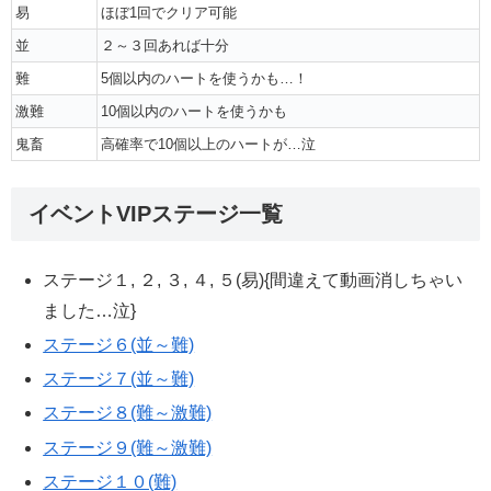
易
ほぼ1回でクリア可能
並
２～３回あれば十分
難
5個以内のハートを使うかも…！
激難
10個以内のハートを使うかも
鬼畜
高確率で10個以上のハートが…泣
イベントVIPステージ一覧
ステージ１, ２, ３, ４, ５(易){間違えて動画消しちゃい
ました…泣}
ステージ６(並～難)
ステージ７(並～難)
ステージ８(難～激難)
ステージ９(難～激難)
ステージ１０(難)