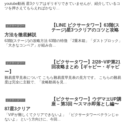
youtube動画 星3クリアはギリギリできていませんが、紹介しているコ
ツを押さえてもらえればかなり...
【LINE ピクサータワー】63階(ス
ピクサータワー
テージ)星3つクリアのコツと攻略
方法を徹底解説
63階(ステージ)の攻略方法 63階の特徴 「2重木箱」「ダストブロック」
「大きなコンベア」が組み合...
【ピクサータワー】2/28~VIP第21
ピクサータワー
回攻略まとめ【ギャビー・ギャビ
ー】
難易度早見表について こちら難易度早見表の見方です。 こちらの難易
度は完全に主観で、「攻略動画を見...
【ピクサータワー】ウデマエUP講
ピクサータワー
座 – 第3回 〜スマホ即落とし編〜
87星3クリア
「VIPが難しくてクリアできないよ」 「ピクサータワーベテランじゃ
ないよ」 という方向けに、今回...