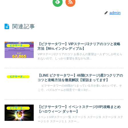
admin
関連記事
【ピクサータワー】VIPステージ2クリアのコツと攻略
ピクサータワー
方法【Mrs.インクレディブル】
VIPステージ2クリアのコツ お客さんの要望は一人ずつしか叶えら
れないので、しっかり要望を見ながら消...
【LINE ピクサータワー】46階(ステージ)星3つクリアの
ピクサータワー
コツと攻略方法を徹底解説【皆詰まってます】
ピクサータワーの46階がつまっている方が多いみたいです。そ
こで、パズルゲームが得意で一発☆3が...
【ピクサータワー】イベントステージ(VIP)攻略まとめ
ピクサータワー
【ハロウィーン ダッキー】
イベントVIPステージ一覧 ステージ５ ステージ８ ステージ９ ステ
ージ１０ ステージ１１ ステー...