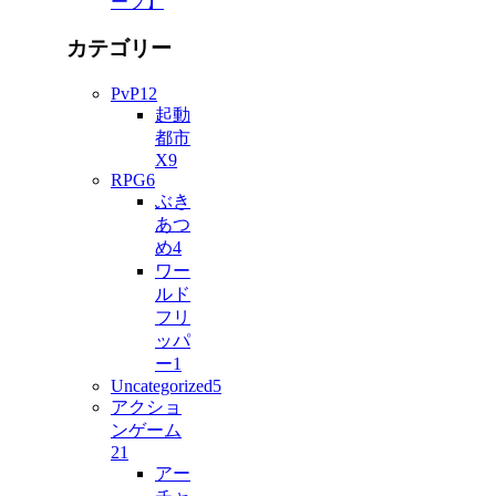
ープ】
カテゴリー
PvP
12
起動
都市
X
9
RPG
6
ぶき
あつ
め
4
ワー
ルド
フリ
ッパ
ー
1
Uncategorized
5
アクショ
ンゲーム
21
アー