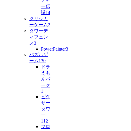
チャ
ー伝
説
14
クリッカ
ーゲーム
2
タワーデ
ィフェン
ス
3
PowerPainter
3
パズルゲ
ーム
130
ドラ
えも
んパ
ーク
1
ピク
サー
タワ
ー
112
フロ