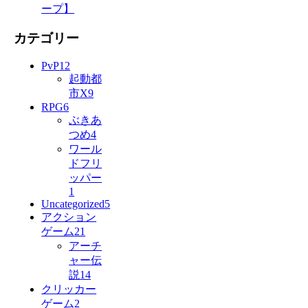
ープ】
カテゴリー
PvP
12
起動都
市X
9
RPG
6
ぶきあ
つめ
4
ワール
ドフリ
ッパー
1
Uncategorized
5
アクション
ゲーム
21
アーチ
ャー伝
説
14
クリッカー
ゲーム
2