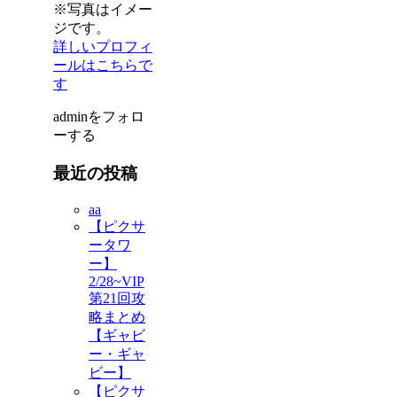
※写真はイメー
ジです。
詳しいプロフィ
ールはこちらで
す
adminをフォロ
ーする
最近の投稿
aa
【ピクサ
ータワ
ー】
2/28~VIP
第21回攻
略まとめ
【ギャビ
ー・ギャ
ビー】
【ピクサ