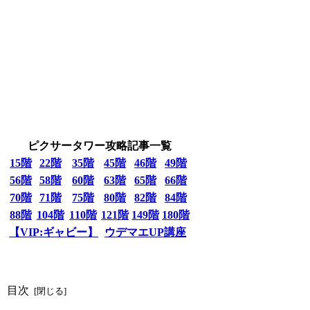
ピクサータワー攻略記事一覧
15階
22階
35階
45階
46階
49階
56階
58階
60階
63階
65階
66階
70階
71階
75階
80階
82階
84階
88階
104階
110階
121階
149階
180階
【VIP:ギャビー】
ウデマエUP講座
目次