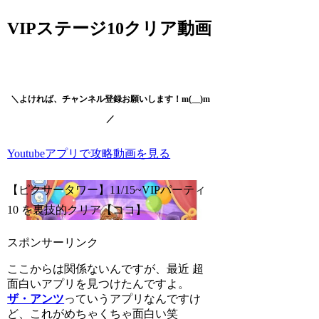
VIPステージ10クリア動画
＼よければ、チャンネル登録お願いします！m(__)m
／
Youtubeアプリで攻略動画を見る
【ピクサータワー】11/15~VIPパーティ
10 を裏技的クリア【ココ】
スポンサーリンク
ここからは関係ないんですが、最近
超
面白いアプリを見つけた
んですよ。
ザ・アンツ
っていうアプリなんですけ
ど、これがめちゃくちゃ面白い笑