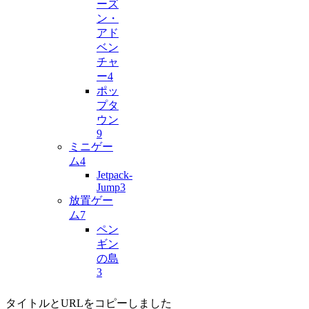
ーズ
ン・
アド
ベン
チャ
ー
4
ポッ
プタ
ウン
9
ミニゲー
ム
4
Jetpack-
Jump
3
放置ゲー
ム
7
ペン
ギン
の島
3
タイトルとURLをコピーしました