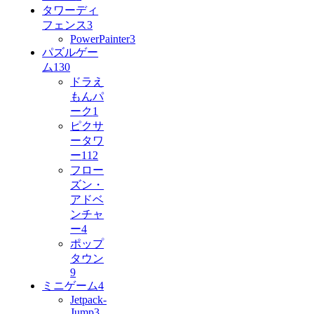
タワーディ
フェンス
3
PowerPainter
3
パズルゲー
ム
130
ドラえ
もんパ
ーク
1
ピクサ
ータワ
ー
112
フロー
ズン・
アドベ
ンチャ
ー
4
ポップ
タウン
9
ミニゲーム
4
Jetpack-
Jump
3