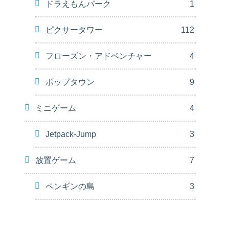
ドラえもんパーク
1
ピクサータワー
112
フローズン・アドベンチャー
4
ポップタウン
9
ミニゲーム
4
Jetpack-Jump
3
放置ゲーム
7
ペンギンの島
3